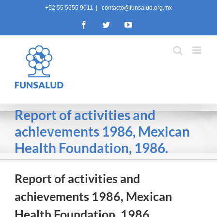
Skip
+52 55 5655 9011
|
contacto@funsalud.org.mx
to
Facebook
Twitter
YouTube
content
Report of activities and
achievements 1986, Mexican
Health Foundation, 1986.
Report of activities and
achievements 1986, Mexican
Health Foundation, 1986.