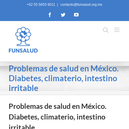
Skip
+52 55 5655 9011
|
contacto@funsalud.org.mx
to
Facebook
Twitter
YouTube
content
Problemas de salud en México.
Diabetes, climaterio, intestino
irritable
Problemas de salud en México.
Diabetes, climaterio, intestino
irritable