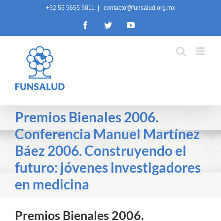
Skip
+52 55 5655 9011
|
contacto@funsalud.org.mx
to
Facebook
Twitter
YouTube
content
Premios Bienales 2006.
Conferencia Manuel Martínez
Báez 2006. Construyendo el
futuro: jóvenes investigadores
en medicina
Premios Bienales 2006.