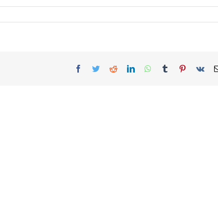
Facebook
Twitter
Reddit
LinkedIn
WhatsApp
Tumblr
Pinterest
Vk