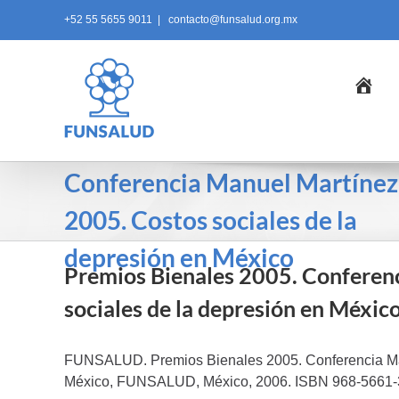
Skip
+52 55 5655 9011
|
contacto@funsalud.org.mx
to
content
Ini
Premios Bienales 2005.
Conferencia Manuel Martínez
2005. Costos sociales de la
depresión en México
Premios Bienales 2005. Conferen
sociales de la depresión en Méxic
FUNSALUD. Premios Bienales 2005. Conferencia Man
México, FUNSALUD, México, 2006. ISBN 968-5661-