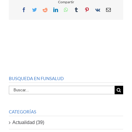
Compartir
Facebook
Twitter
Reddit
LinkedIn
WhatsApp
Tumblr
Pinterest
Vk
Email
BUSQUEDA EN FUNSALUD
Buscar
por:
CATEGORÍAS
Actualidad (39)