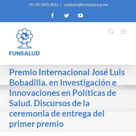
Skip
+52 55 5655 9011
|
contacto@funsalud.org.mx
to
Facebook
Twitter
YouTube
content
Premio Internacional José Luis
Bobadilla. en Investigación e
Innovaciones en Políticas de
Salud. Discursos de la
ceremonia de entrega del
primer premio