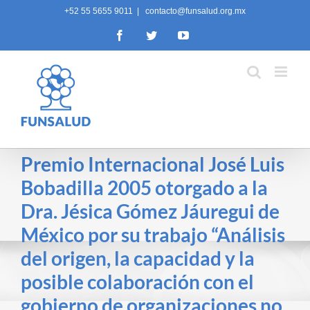
Skip
+52 55 5655 9011
|
contacto@funsalud.org.mx
to
Facebook
Twitter
YouTube
content
Premio Internacional José Luis
Bobadilla 2005 otorgado a la
Dra. Jésica Gómez Jáuregui de
México por su trabajo “Análisis
del origen, la capacidad y la
posible colaboración con el
gobierno de organizaciones no