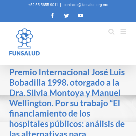
Skip
+52 55 5655 9011
|
contacto@funsalud.org.mx
to
Facebook
Twitter
YouTube
content
Premio Internacional José Luis
Bobadilla 1998. otorgado a la
Dra. Silvia Montoya y Manuel
Wellington. Por su trabajo “El
financiamiento de los
hospitales públicos: análisis de
las alternativas para