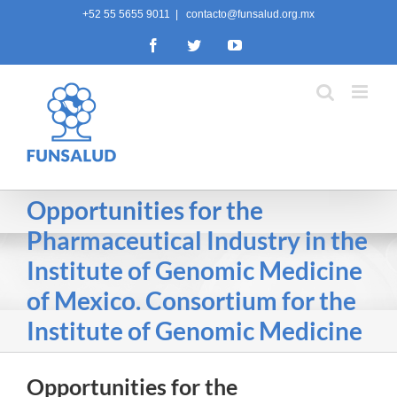
Skip
+52 55 5655 9011
|
contacto@funsalud.org.mx
to
Facebook
Twitter
YouTube
content
Opportunities for the
Pharmaceutical Industry in the
Institute of Genomic Medicine
of Mexico. Consortium for the
Institute of Genomic Medicine
Opportunities for the