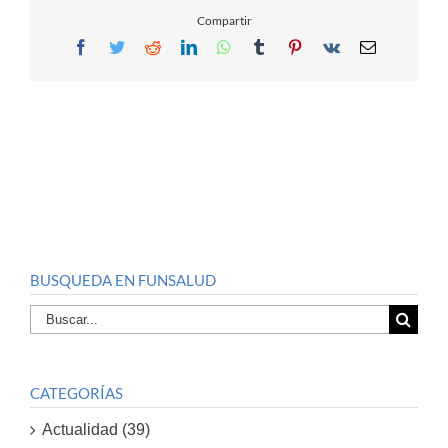
Compartir
Facebook
Twitter
Reddit
LinkedIn
WhatsApp
Tumblr
Pinterest
Vk
Email
BUSQUEDA EN FUNSALUD
Buscar
por:
CATEGORÍAS
Actualidad (39)