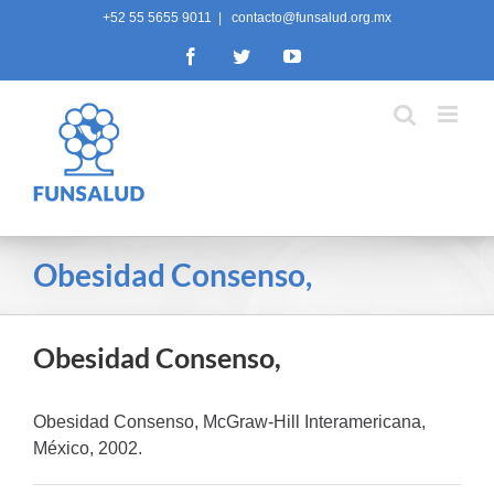
Skip
+52 55 5655 9011
|
contacto@funsalud.org.mx
to
Facebook
Twitter
YouTube
content
Obesidad Consenso,
Obesidad Consenso,
Obesidad Consenso, McGraw-Hill Interamericana,
México, 2002.