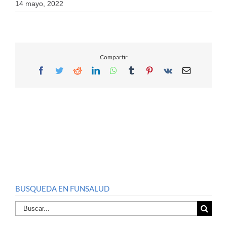
14 mayo, 2022
Compartir
Facebook
Twitter
Reddit
LinkedIn
WhatsApp
Tumblr
Pinterest
Vk
Email
BUSQUEDA EN FUNSALUD
Buscar
por: