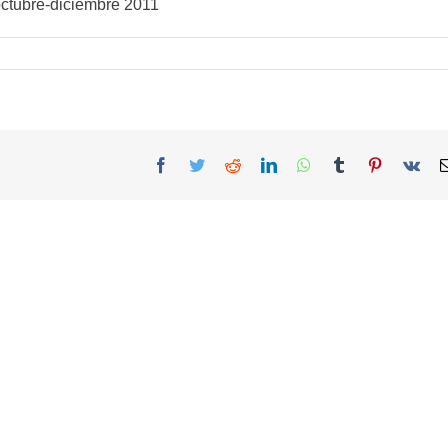
 octubre-diciembre 2011
Facebook
Twitter
Reddit
LinkedIn
WhatsApp
Tumblr
Pinterest
Vk