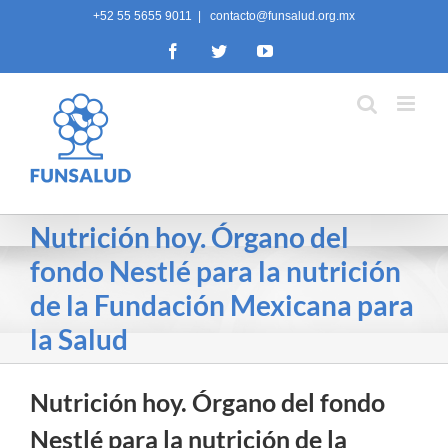
Skip
+52 55 5655 9011
|
contacto@funsalud.org.mx
to
Facebook
Twitter
YouTube
content
Nutrición hoy. Órgano del
fondo Nestlé para la nutrición
de la Fundación Mexicana para
la Salud
Nutrición hoy. Órgano del fondo
Nestlé para la nutrición de la