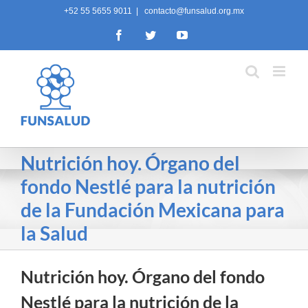
Skip
+52 55 5655 9011
|
contacto@funsalud.org.mx
to
Facebook
Twitter
YouTube
content
Nutrición hoy. Órgano del
fondo Nestlé para la nutrición
de la Fundación Mexicana para
la Salud
Nutrición hoy. Órgano del fondo
Nestlé para la nutrición de la