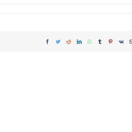
Facebook
Twitter
Reddit
LinkedIn
WhatsApp
Tumblr
Pinterest
Vk