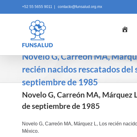
Skip
+52 55 5655 9011
|
contacto@funsalud.org.mx
to
content
Ini
Novelo G, Carreón MA, Márque
recién nacidos rescatados del
septiembre de 1985
Novelo G, Carreón MA, Márquez L,
de septiembre de 1985
Novelo G, Carreón MA, Márquez L, Los recién naci
México.