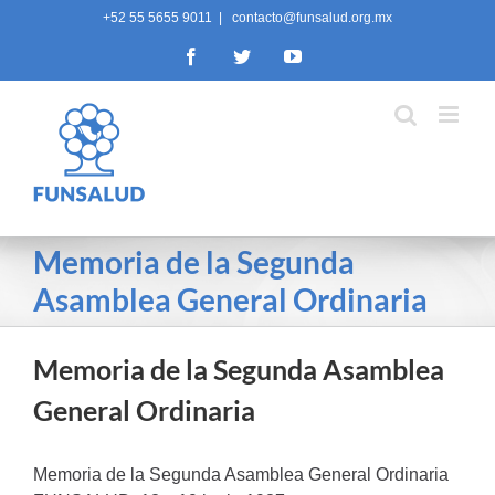
Skip
+52 55 5655 9011
|
contacto@funsalud.org.mx
to
Facebook
Twitter
YouTube
content
Memoria de la Segunda
Asamblea General Ordinaria
Memoria de la Segunda Asamblea
General Ordinaria
Memoria de la Segunda Asamblea General Ordinaria