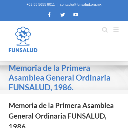
Skip
+52 55 5655 9011
|
contacto@funsalud.org.mx
to
Facebook
Twitter
YouTube
content
Memoria de la Primera
Asamblea General Ordinaria
FUNSALUD, 1986.
Memoria de la Primera Asamblea
General Ordinaria FUNSALUD,
1986.