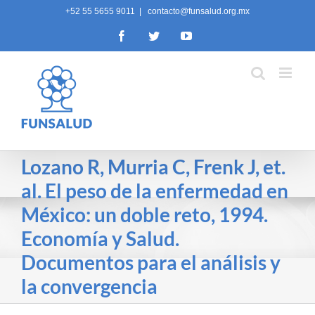
Skip
+52 55 5655 9011
|
contacto@funsalud.org.mx
to
Facebook
Twitter
YouTube
content
Lozano R, Murria C, Frenk J, et.
al. El peso de la enfermedad en
México: un doble reto, 1994.
Economía y Salud.
Documentos para el análisis y
la convergencia