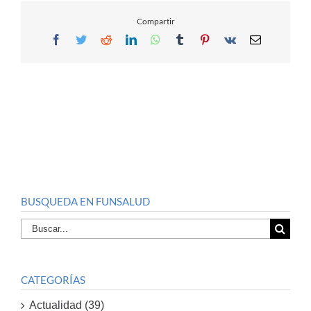
Compartir
Facebook
Twitter
Reddit
LinkedIn
WhatsApp
Tumblr
Pinterest
Vk
Email
BUSQUEDA EN FUNSALUD
Buscar
por:
CATEGORÍAS
Actualidad (39)