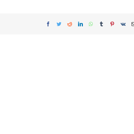
Facebook
Twitter
Reddit
LinkedIn
WhatsApp
Tumblr
Pinterest
Vk