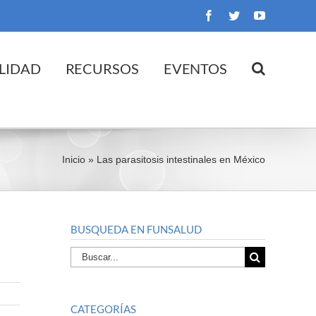
Facebook
Twitter
YouTube
LIDAD
RECURSOS
EVENTOS
Inicio
»
Las parasitosis intestinales en México
BUSQUEDA EN FUNSALUD
Buscar
por:
CATEGORÍAS