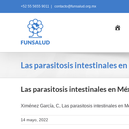
Skip
+52 55 5655 9011
|
contacto@funsalud.org.mx
to
content
Ini
Las parasitosis intestinales e
Las parasitosis intestinales en Mé
Ximénez García, C, Las parasitosis intestinales e
14 mayo, 2022