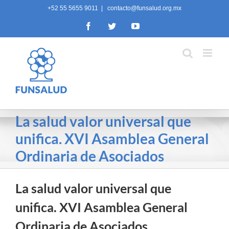
Skip
+52 55 5655 9011
|
contacto@funsalud.org.mx
to
Facebook
Twitter
YouTube
content
La salud valor universal que
unifica. XVI Asamblea General
Ordinaria de Asociados
La salud valor universal que
unifica. XVI Asamblea General
Ordinaria de Asociados