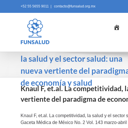
Skip
+52 55 5655 9011
|
contacto@funsalud.org.mx
to
content
Ini
Knaul F, et.al. La competitivid
la salud y el sector salud: una
nueva vertiente del paradigm
de economía y salud
Knaul F, et.al. La competitividad, 
vertiente del paradigma de econo
Knaul F, et.al. La competitividad, la salud y el sect
Gaceta Médica de México No. 2 Vol. 143 marzo-ab