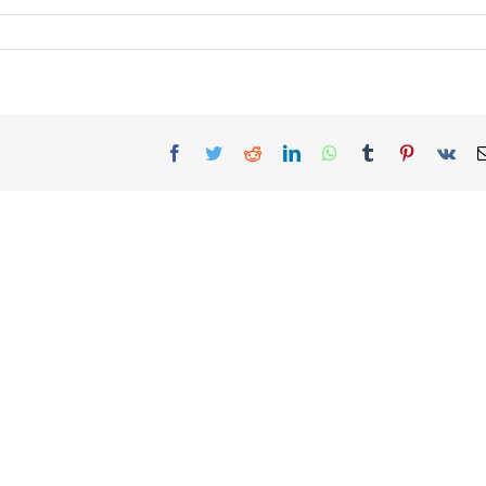
Facebook
Twitter
Reddit
LinkedIn
WhatsApp
Tumblr
Pinterest
Vk