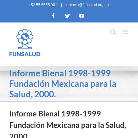
Skip
+52 55 5655 9011
|
contacto@funsalud.org.mx
to
Facebook
Twitter
YouTube
content
Informe Bienal 1998-1999
Fundación Mexicana para la
Salud, 2000.
Informe Bienal 1998-1999
Fundación Mexicana para la Salud,
2000.