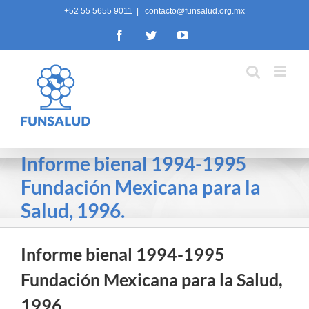
Skip
+52 55 5655 9011
|
contacto@funsalud.org.mx
to
Facebook
Twitter
YouTube
content
Informe bienal 1994-1995
Fundación Mexicana para la
Salud, 1996.
Informe bienal 1994-1995
Fundación Mexicana para la Salud,
1996.