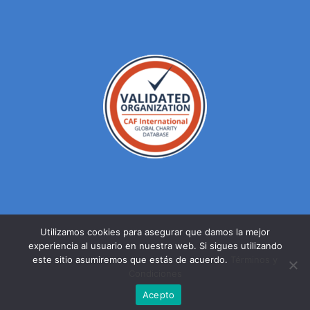
Utilizamos cookies para asegurar que damos la mejor
experiencia al usuario en nuestra web. Si sigues utilizando
© DERECHOS RESERVADOS FUNDACION MEXICANA PARA LA
este sitio asumiremos que estás de acuerdo.
Términos y
SALUD A.C. 2023 |
AVISO DE PRIVACIDAD
Condiciones
Facebook
Twitter
YouTube
Acepto