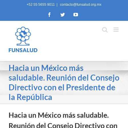
Skip
+52 55 5655 9011
|
contacto@funsalud.org.mx
to
Facebook
Twitter
YouTube
content
Hacia un México más
saludable. Reunión del Consejo
Directivo con el Presidente de
la República
Hacia un México más saludable.
Reunión del Consejo Directivo con