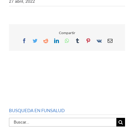
27 abril, 2022
Compartir
Facebook
Twitter
Reddit
LinkedIn
WhatsApp
Tumblr
Pinterest
Vk
Email
BUSQUEDA EN FUNSALUD
Buscar
por: