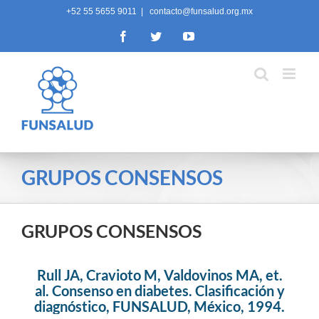
Skip
+52 55 5655 9011
|
contacto@funsalud.org.mx
to
Facebook
Twitter
YouTube
content
GRUPOS CONSENSOS
GRUPOS CONSENSOS
Rull JA, Cravioto M, Valdovinos MA, et.
al. Consenso en diabetes. Clasificación y
diagnóstico, FUNSALUD, México, 1994.