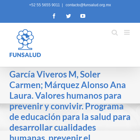
Skip
+52 55 5655 9011
|
contacto@funsalud.org.mx
to
Facebook
Twitter
YouTube
content
García Viveros M, Soler
Carmen; Márquez Alonso Ana
Laura. Valores humanos para
prevenir y convivir. Programa
de educación para la salud para
desarrollar cualidades
humanas, prevenir el