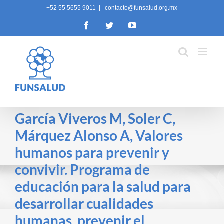
Skip
+52 55 5655 9011
|
contacto@funsalud.org.mx
to
Facebook
Twitter
YouTube
content
García Viveros M, Soler C,
Márquez Alonso A, Valores
humanos para prevenir y
convivir. Programa de
educación para la salud para
desarrollar cualidades
humanas, prevenir el