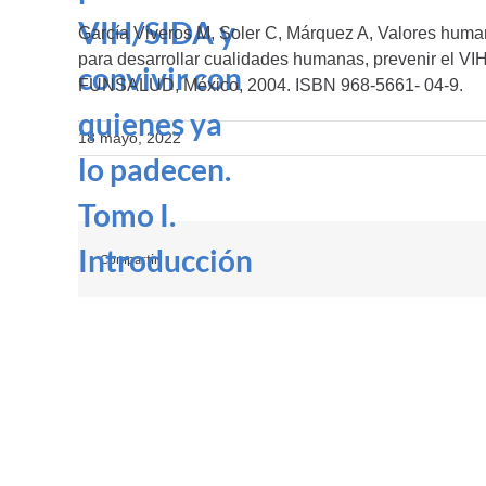
VIH/SIDA y
García Viveros M, Soler C, Márquez A, Valores human
para desarrollar cualidades humanas, prevenir el VIH
convivir con
FUNSALUD, México, 2004. ISBN 968-5661- 04-9.
quienes ya
18 mayo, 2022
lo padecen.
Tomo I.
Introducción
Compartir