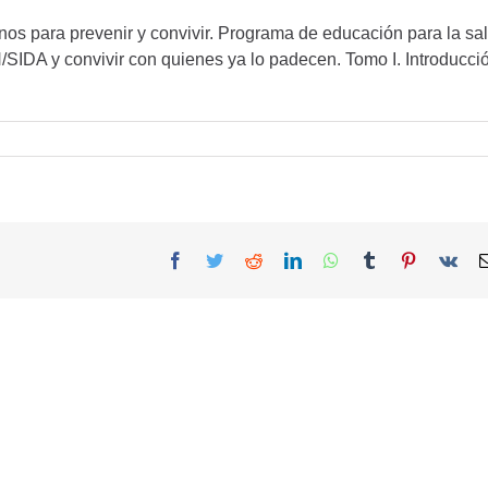
os para prevenir y convivir. Programa de educación para la sa
/SIDA y convivir con quienes ya lo padecen. Tomo I. Introducci
Facebook
Twitter
Reddit
LinkedIn
WhatsApp
Tumblr
Pinterest
Vk