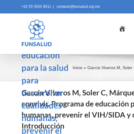
para
Skip
+52 55 5655 9011
|
contacto@funsalud.org.mx
to
prevenir y
content
Ini
convivir.
Programa de
educación
para la salud
Inicio
»
García Viveros M, Soler 
para
desarrollar
García Viveros M, Soler C, Márqu
convivir. Programa de educación p
cualidades
humanas, prevenir el VIH/SIDA y c
humanas,
Introducción
prevenir el