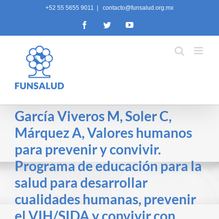
Skip
+52 55 5655 9011
|
contacto@funsalud.org.mx
to
Facebook
Twitter
YouTube
content
García Viveros M, Soler C,
Márquez A, Valores humanos
para prevenir y convivir.
Programa de educación para la
salud para desarrollar
cualidades humanas, prevenir
el VIH/SIDA y convivir con