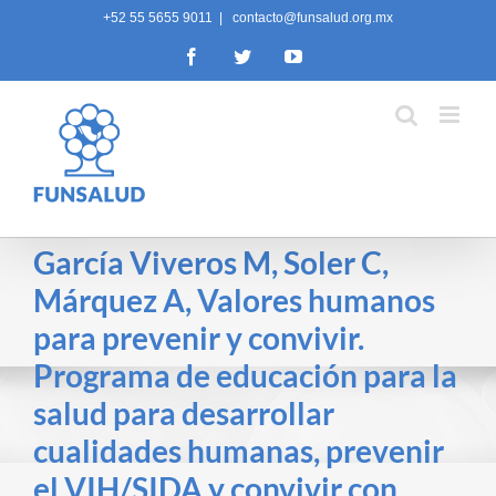
Skip
+52 55 5655 9011
|
contacto@funsalud.org.mx
to
Facebook
Twitter
YouTube
content
García Viveros M, Soler C,
Márquez A, Valores humanos
para prevenir y convivir.
Programa de educación para la
salud para desarrollar
cualidades humanas, prevenir
el VIH/SIDA y convivir con