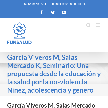
Skip
+52 55 5655 9011
|
contacto@funsalud.org.mx
to
Facebook
Twitter
YouTube
content
García Viveros M, Salas
Mercado K, Seminario: Una
propuesta desde la educación y
la salud por la no-violencia.
Niñez, adolescencia y género
García Viveros M, Salas Mercado