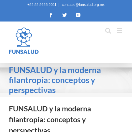
Skip
+52 55 5655 9011
|
contacto@funsalud.org.mx
to
Facebook
Twitter
YouTube
content
FUNSALUD y la moderna
filantropía: conceptos y
perspectivas
FUNSALUD y la moderna
filantropía: conceptos y
perspectivas