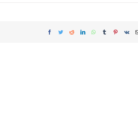
Facebook
Twitter
Reddit
LinkedIn
WhatsApp
Tumblr
Pinterest
Vk