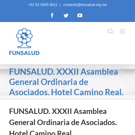
Skip
+52 55 5655 9011
|
contacto@funsalud.org.mx
to
Facebook
Twitter
YouTube
content
FUNSALUD. XXXII Asamblea
General Ordinaria de
Asociados. Hotel Camino Real.
FUNSALUD. XXXII Asamblea
General Ordinaria de Asociados.
Hotel Camino Real.