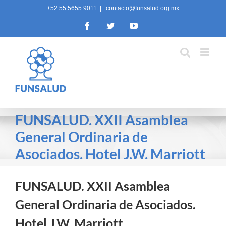
Skip
+52 55 5655 9011
|
contacto@funsalud.org.mx
to
Facebook
Twitter
YouTube
content
FUNSALUD. XXII Asamblea
General Ordinaria de
Asociados. Hotel J.W. Marriott
FUNSALUD. XXII Asamblea
General Ordinaria de Asociados.
Hotel J.W. Marriott