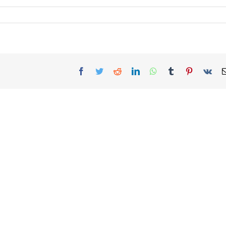
Facebook
Twitter
Reddit
LinkedIn
WhatsApp
Tumblr
Pinterest
Vk