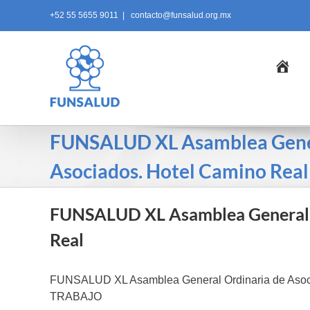
Skip
+52 55 5655 9011
|
contacto@funsalud.org.mx
to
content
Ini
FUNSALUD XL Asamblea Gener
Asociados. Hotel Camino Real
FUNSALUD XL Asamblea General O
Real
FUNSALUD XL Asamblea General Ordinaria de Asoc
TRABAJO