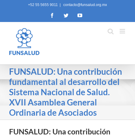
Skip
+52 55 5655 9011
|
contacto@funsalud.org.mx
to
Facebook
Twitter
YouTube
content
FUNSALUD: Una contribución
fundamental al desarrollo del
Sistema Nacional de Salud.
XVII Asamblea General
Ordinaria de Asociados
FUNSALUD: Una contribución