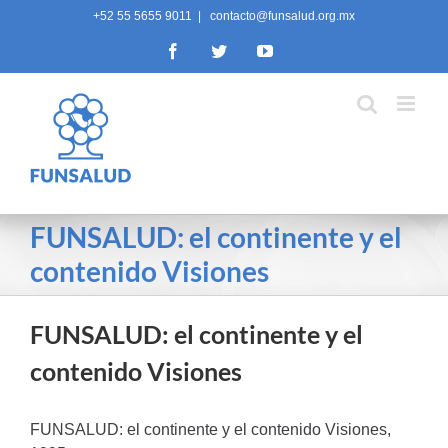
Skip
+52 55 5655 9011
|
contacto@funsalud.org.mx
to
Facebook
Twitter
YouTube
content
FUNSALUD: el continente y el
contenido Visiones
FUNSALUD: el continente y el
contenido Visiones
FUNSALUD: el continente y el contenido Visiones,