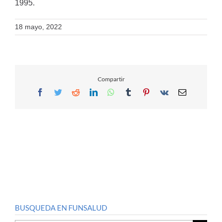
1995.
18 mayo, 2022
Compartir
Facebook
Twitter
Reddit
LinkedIn
WhatsApp
Tumblr
Pinterest
Vk
Email
BUSQUEDA EN FUNSALUD