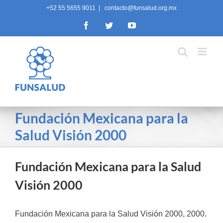
Skip
+52 55 5655 9011
|
contacto@funsalud.org.mx
to
Facebook
Twitter
YouTube
content
Fundación Mexicana para la
Salud Visión 2000
Fundación Mexicana para la Salud
Visión 2000
Fundación Mexicana para la Salud Visión 2000, 2000.