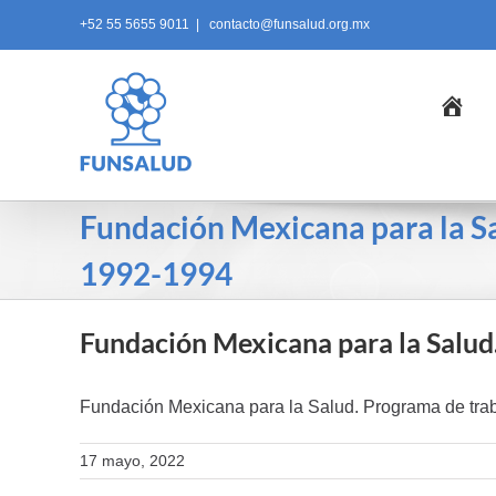
Skip
+52 55 5655 9011
|
contacto@funsalud.org.mx
to
content
Ini
Fundación Mexicana para la S
1992-1994
Fundación Mexicana para la Salu
Fundación Mexicana para la Salud. Programa de t
17 mayo, 2022