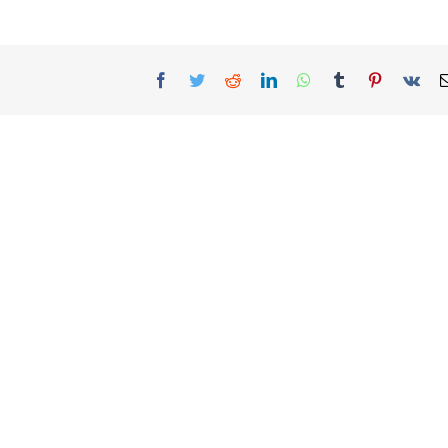
Facebook
Twitter
Reddit
LinkedIn
WhatsApp
Tumblr
Pinterest
Vk