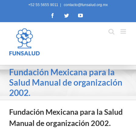
Skip
+52 55 5655 9011
|
contacto@funsalud.org.mx
to
Facebook
Twitter
YouTube
content
Fundación Mexicana para la
Salud Manual de organización
2002.
Fundación Mexicana para la Salud
Manual de organización 2002.