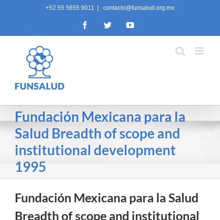
Skip
+52 55 5655 9011
|
contacto@funsalud.org.mx
to
Facebook
Twitter
YouTube
content
Fundación Mexicana para la
Salud Breadth of scope and
institutional development
1995
Fundación Mexicana para la Salud
Breadth of scope and institutional