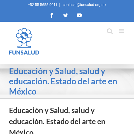
Skip
+52 55 5655 9011
|
contacto@funsalud.org.mx
to
Facebook
Twitter
YouTube
content
Educación y Salud, salud y
educación. Estado del arte en
México
Educación y Salud, salud y
educación. Estado del arte en
México