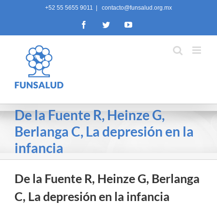
Skip
+52 55 5655 9011
|
contacto@funsalud.org.mx
to
Facebook
Twitter
YouTube
content
De la Fuente R, Heinze G,
Berlanga C, La depresión en la
infancia
De la Fuente R, Heinze G, Berlanga
C, La depresión en la infancia