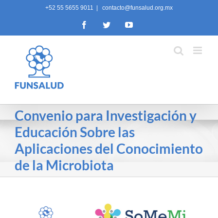
Skip
+52 55 5655 9011
|
contacto@funsalud.org.mx
to
Facebook
Twitter
YouTube
content
Convenio para Investigación y
Educación Sobre las
Aplicaciones del Conocimiento
de la Microbiota
View
Larger
Image