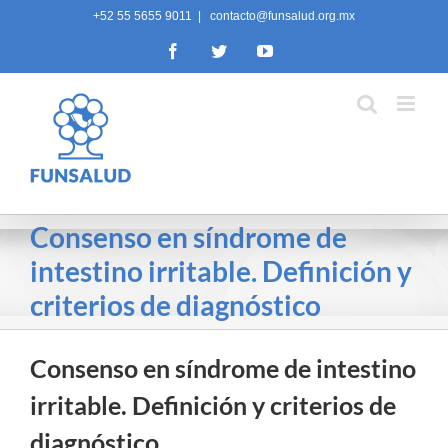
Skip
+52 55 5655 9011
|
contacto@funsalud.org.mx
to
Facebook
Twitter
YouTube
content
Consenso en síndrome de
intestino irritable. Definición y
criterios de diagnóstico
Consenso en síndrome de intestino
irritable. Definición y criterios de
diagnóstico