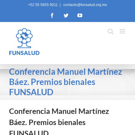
Skip
+52 55 5655 9011
|
contacto@funsalud.org.mx
to
Facebook
Twitter
YouTube
content
Conferencia Manuel Martínez
Báez. Premios bienales
FUNSALUD
Conferencia Manuel Martínez
Báez. Premios bienales
FUNSALUD