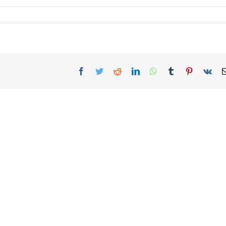
Facebook
Twitter
Reddit
LinkedIn
WhatsApp
Tumblr
Pinterest
Vk