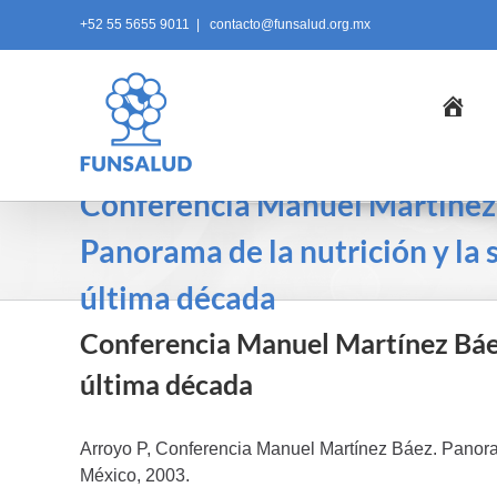
Skip
+52 55 5655 9011
|
contacto@funsalud.org.mx
to
content
Ini
Conferencia Manuel Martínez
Panorama de la nutrición y la s
última década
Conferencia Manuel Martínez Báez.
última década
Arroyo P, Conferencia Manuel Martínez Báez. Panora
México, 2003.