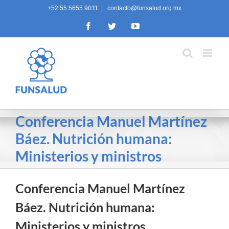
Skip
+52 55 5655 9011
|
contacto@funsalud.org.mx
to
Facebook
Twitter
YouTube
content
Conferencia Manuel Martínez
Báez. Nutrición humana:
Ministerios y ministros
Conferencia Manuel Martínez
Báez. Nutrición humana:
Ministerios y ministros