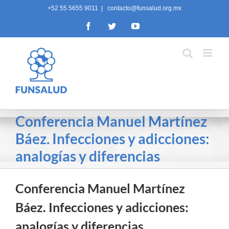
Skip
+52 55 5655 9011
|
contacto@funsalud.org.mx
to
Facebook
Twitter
YouTube
content
Conferencia Manuel Martínez
Báez. Infecciones y adicciones:
analogías y diferencias
Conferencia Manuel Martínez
Báez. Infecciones y adicciones:
analogías y diferencias