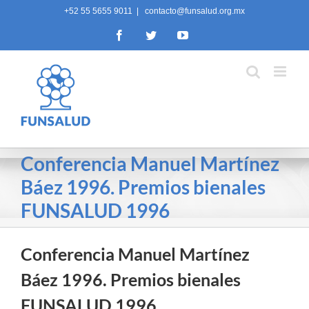
Skip
+52 55 5655 9011
|
contacto@funsalud.org.mx
to
Facebook
Twitter
YouTube
content
Conferencia Manuel Martínez
Báez 1996. Premios bienales
FUNSALUD 1996
Conferencia Manuel Martínez
Báez 1996. Premios bienales
FUNSALUD 1996