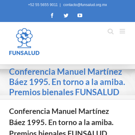
Skip
+52 55 5655 9011
|
contacto@funsalud.org.mx
to
Facebook
Twitter
YouTube
content
Conferencia Manuel Martínez
Báez 1995. En torno a la amiba.
Premios bienales FUNSALUD
Conferencia Manuel Martínez
Báez 1995. En torno a la amiba.
Premios bienales FUNSALUD